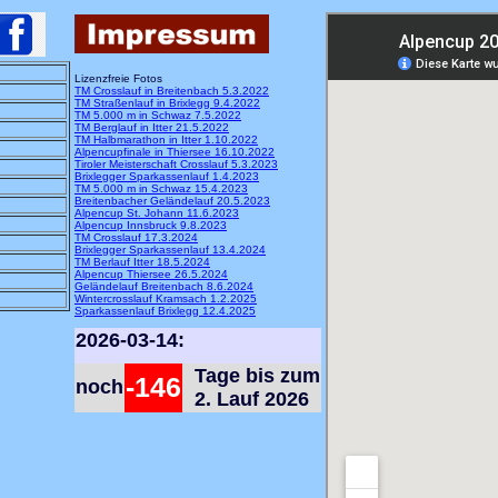
Lizenzfreie Fotos
TM Crosslauf in Breitenbach 5.3.2022
TM Straßenlauf in Brixlegg 9.4.2022
TM 5.000 m in Schwaz 7.5.2022
TM Berglauf in Itter 21.5.2022
TM Halbmarathon in Itter 1.10.2022
Alpencupfinale in Thiersee 16.10.2022
Tiroler Meisterschaft Crosslauf 5.3.2023
Brixlegger Sparkassenlauf 1.4.2023
TM 5.000 m in Schwaz 15.4.2023
Breitenbacher Geländelauf 20.5.2023
Alpencup St. Johann 11.6.2023
Alpencup Innsbruck 9.8.2023
TM Crosslauf 17.3.2024
Brixlegger Sparkassenlauf 13.4.2024
TM Berlauf Itter 18.5.2024
Alpencup Thiersee 26.5.2024
Geländelauf Breitenbach 8.6.2024
Wintercrosslauf Kramsach 1.2.2025
Sparkassenlauf Brixlegg 12.4.2025
2026-03-14:
Tage bis zum
-146
noch
2. Lauf 2026