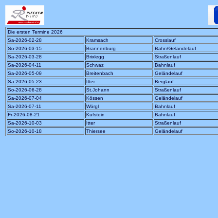
Die ersten Termine 2026
Sa-2026-02-28
Kramsach
Crosslauf
So-2026-03-15
Brannenburg
Bahn/Geländelauf
Sa-2026-03-28
Brixlegg
Straßenlauf
Sa-2026-04-11
Schwaz
Bahnlauf
Sa-2026-05-09
Breitenbach
Geländelauf
Sa-2026-05-23
Itter
Berglauf
So-2026-06-28
St.Johann
Straßenlauf
Sa-2026-07-04
Kössen
Geländelauf
Sa-2026-07-11
Wörgl
Bahnlauf
Fr-2026-08-21
Kufstein
Bahnlauf
Sa-2026-10-03
Itter
Straßenlauf
So-2026-10-18
Thiersee
Geländelauf